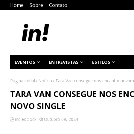
Home
Sobre
Contato
EVENTOS
ENTREVISTAS
ESTILOS
Página inicial
Notícia
Tara Van consegue nos encantar novam
TARA VAN CONSEGUE NOS EN
NOVO SINGLE
indieoclock
Outubro 09, 2024