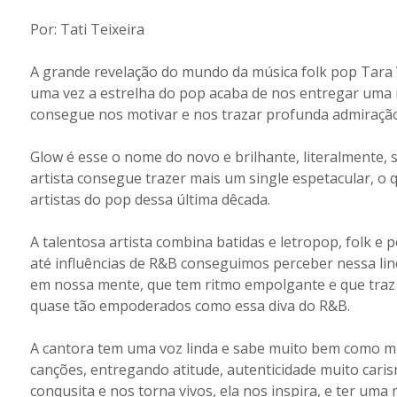
Por: Tati Teixeira
A grande revelação do mundo da música folk pop Tara V
uma vez a estrelha do pop acaba de nos entregar uma m
consegue nos motivar e nos trazar profunda admiração
Glow é esse o nome do novo e brilhante, literalmente, 
artista consegue trazer mais um single espetacular, o 
artistas do pop dessa última dêcada.
A talentosa artista combina batidas e letropop, folk e 
até influências de R&B conseguimos perceber nessa lin
em nossa mente, que tem ritmo empolgante e que traz u
quase tão empoderados como essa diva do R&B.
A cantora tem uma voz linda e sabe muito bem como mi
canções, entregando atitude, autenticidade muito carism
conqusita e nos torna vivos, ela nos inspira, e ter um