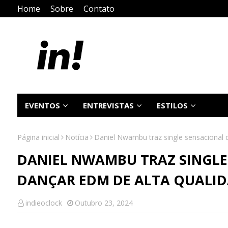
Home
Sobre
Contato
EVENTOS
ENTREVISTAS
ESTILOS
Página inicial
Notícia
Daniel Nwambu traz single sensacional 
DANIEL NWAMBU TRAZ SINGLE
DANÇAR EDM DE ALTA QUALI
indieoclock
Outubro 23, 2024