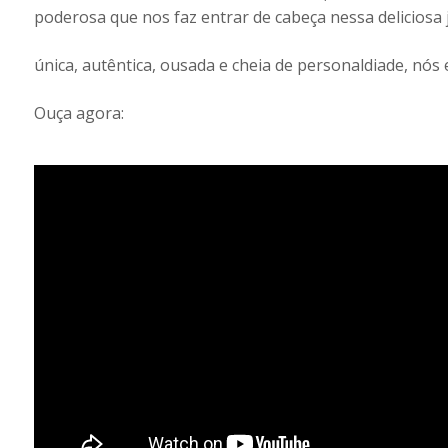
poderosa que nos faz entrar de cabeça nessa delicios
única, autêntica, ousada e cheia de personaldiade, nós
Ouça agora: