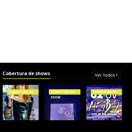
Cobertura de shows
Ver todos
COBERTURA DE
COBERTURA DE
COBERTURA DE
SHOW
SHOW
SHOW
OS SHOWS
NXZERO FAZ
A BANDA U2