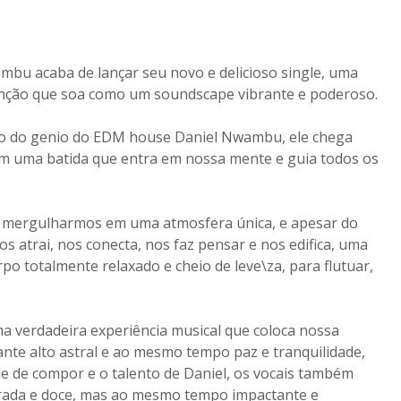
mbu acaba de lançar seu novo e delicioso single, uma
canção que soa como um soundscape vibrante e poderoso.
lho do genio do EDM house Daniel Nwambu, ele chega
om uma batida que entra em nossa mente e guia todos os
ra mergulharmos em uma atmosfera única, e apesar do
os atrai, nos conecta, nos faz pensar e nos edifica, uma
o totalmente relaxado e cheio de leve\za, para flutuar,
a verdadeira experiência musical que coloca nossa
ante alto astral e ao mesmo tempo paz e tranquilidade,
 de compor e o talento de Daniel, os vocais também
rada e doce, mas ao mesmo tempo impactante e