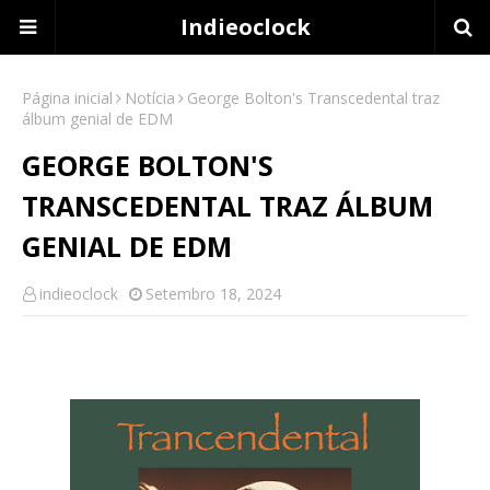
Indieoclock
Página inicial
Notícia
George Bolton's Transcedental traz
álbum genial de EDM
GEORGE BOLTON'S
TRANSCEDENTAL TRAZ ÁLBUM
GENIAL DE EDM
indieoclock
Setembro 18, 2024