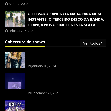
April 12, 2022
O ELEVADOR ANUNCIA NADA PARA NUM
INSTANTE, O TERCEIRO DISCO DA BANDA,
E LANÇA NOVO SINGLE NESTA SEXTA
February 15, 2021
Cobertura de shows
Ver todos
OS SHOWS INTERNACIONAIS MAIS
PEDIDOS NO BRASIL, SEGUNDO FLESCH!
January 08, 2024
NXZERO FAZ SHOW INESQUECÍVEL,
MARCANTE E FAZ O PÚBLICO REVIVER A
ADOLESCÊNCIA
December 21, 2023
A BANDA U2 CAIU NA PILHA DOS FÃS
NOSTÁLGICOS?