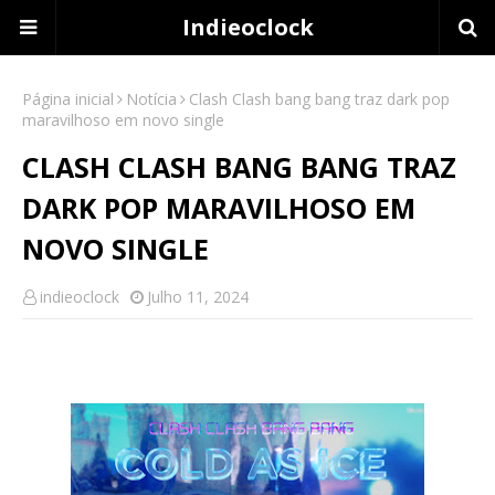
Indieoclock
Página inicial
Notícia
Clash Clash bang bang traz dark pop
maravilhoso em novo single
CLASH CLASH BANG BANG TRAZ
DARK POP MARAVILHOSO EM
NOVO SINGLE
indieoclock
Julho 11, 2024