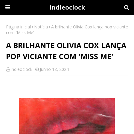
Indieoclock
Página inicial
Notícia
A brilhante Olivia Cox lança pop viciante
com 'Miss Me'
A BRILHANTE OLIVIA COX LANÇA
POP VICIANTE COM 'MISS ME'
indieoclock
Junho 18, 2024