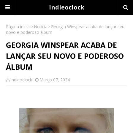
Indieoclock
Página inicial
Notícia
Georgia Winspear acaba de lançar seu
novo e poderoso álbum
GEORGIA WINSPEAR ACABA DE
LANÇAR SEU NOVO E PODEROSO
ÁLBUM
indieoclock
Março 07, 2024