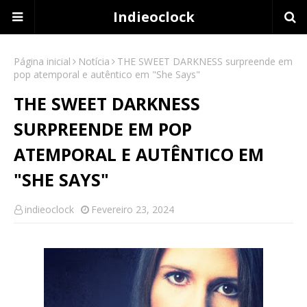
Indieoclock
Página inicial
Notícia
THE SWEET DARKNESS surpreende em
pop atemporal e autêntico em "She Says"
THE SWEET DARKNESS
SURPREENDE EM POP
ATEMPORAL E AUTÊNTICO EM
"SHE SAYS"
indieoclock
Fevereiro 23, 2024