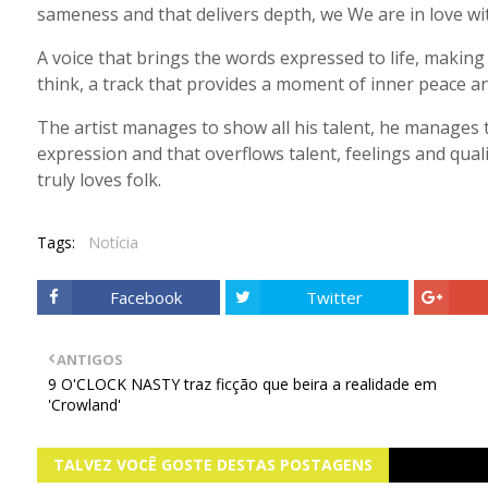
sameness and that delivers depth, we We are in love wi
A voice that brings the words expressed to life, making
think, a track that provides a moment of inner peace a
The artist manages to show all his talent, he manages to
expression and that overflows talent, feelings and qualitie
truly loves folk.
Tags:
Notícia
Facebook
Twitter
ANTIGOS
9 O'CLOCK NASTY traz ficção que beira a realidade em
'Crowland'
TALVEZ VOCÊ GOSTE DESTAS POSTAGENS