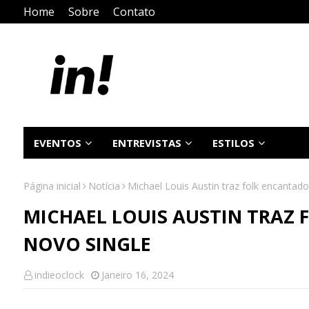
Home
Sobre
Contato
EVENTOS
ENTREVISTAS
ESTILOS
Página inicial
Notícia
Michael Louis Austin traz folk encantad
MICHAEL LOUIS AUSTIN TRAZ
NOVO SINGLE
indieoclock
Janeiro 16, 2024