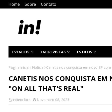
Home
Sobre
Contato
EVENTOS
ENTREVISTAS
ESTILOS
Página inicial
Notícia
Canetis nos conquista em novo EP com h
CANETIS NOS CONQUISTA EM 
"ON ALL THAT'S REAL"
indieoclock
Novembro 08, 2023