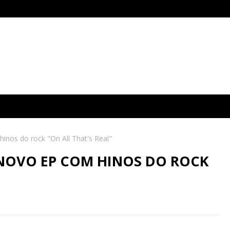
inos do rock "On All That's Real"
NOVO EP COM HINOS DO ROCK