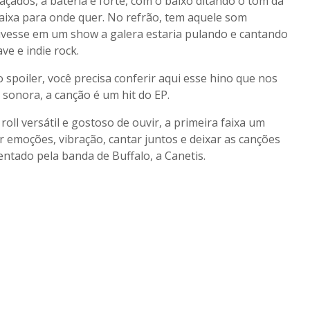
açados, a bateria é forte, com o baixo ditando o tom da
faixa para onde quer. No refrão, tem aquele som
tivesse em um show a galera estaria pulando e cantando
e e indie rock.
o spoiler, você precisa conferir aqui esse hino que nos
sonora, a canção é um hit do EP.
roll versátil e gostoso de ouvir, a primeira faixa um
r emoções, vibração, cantar juntos e deixar as canções
sentado pela banda de Buffalo, a Canetis.