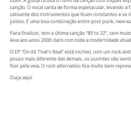
ouvir. A guitarra dita o rumo da canção com toques esp
canção. O vocal canta de forma espetacular, levando a 
cativante dos instrumentos que ficam constantes e se 
juntos. É uma boa combinação entre post punk, new wav
Para finalizar, tem a última canção "89 to 22", sem muit
leva aos anos 2000 claro com toda a modernidade atual 
O EP "On All That's Real" está incrível, com um rock and 
pouco mais diferente das demais, os ouvintes vão senti
fluir pela veia. O rock alternativo fica muito bem repre
Ouça aqui: