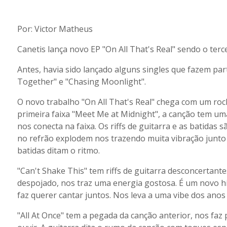
Por: Victor Matheus
Canetis lança novo EP "On All That's Real" sendo o ter
Antes, havia sido lançado alguns singles que fazem pa
Together" e "Chasing Moonlight".
O novo trabalho "On All That's Real" chega com um ro
primeira faixa "Meet Me at Midnight", a canção tem uma
nos conecta na faixa. Os riffs de guitarra e as batidas
no refrão explodem nos trazendo muita vibração junto
batidas ditam o ritmo.
"Can't Shake This" tem riffs de guitarra desconcertante
despojado, nos traz uma energia gostosa. É um novo hin
faz querer cantar juntos. Nos leva a uma vibe dos anos 
"All At Once" tem a pegada da canção anterior, nos faz