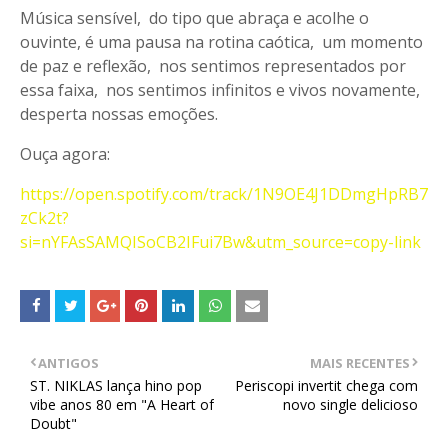
Música sensível, do tipo que abraça e acolhe o
ouvinte, é uma pausa na rotina caótica, um momento
de paz e reflexão, nos sentimos representados por
essa faixa, nos sentimos infinitos e vivos novamente,
desperta nossas emoções.
Ouça agora:
https://open.spotify.com/track/1N9OE4J1DDmgHpRB7
zCk2t?
si=nYFAsSAMQISoCB2IFui7Bw&utm_source=copy-link
ANTIGOS
MAIS RECENTES
ST. NIKLAS lança hino pop
Periscopi invertit chega com
vibe anos 80 em "A Heart of
novo single delicioso
Doubt"