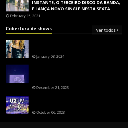
INSTANTE, O TERCEIRO DISCO DA BANDA,
E LANÇA NOVO SINGLE NESTA SEXTA
February 15, 2021
Cobertura de shows
Ver todos
OS SHOWS INTERNACIONAIS MAIS
PEDIDOS NO BRASIL, SEGUNDO FLESCH!
January 08, 2024
NXZERO FAZ SHOW INESQUECÍVEL,
MARCANTE E FAZ O PÚBLICO REVIVER A
ADOLESCÊNCIA
December 21, 2023
A BANDA U2 CAIU NA PILHA DOS FÃS
NOSTÁLGICOS?
October 06, 2023