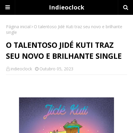
Indieoclock
Página inicial
O talentoso Jidé Kuti traz seu novo e brilhante
single
O TALENTOSO JIDÉ KUTI TRAZ
SEU NOVO E BRILHANTE SINGLE
indieoclock
Outubro 05, 2023