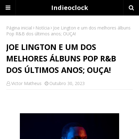
Indieoclock
Página inicial
Notícia
Joe Lington e um dos melhores álbuns
Pop R&B dos últimos anos; OUÇA!
JOE LINGTON E UM DOS
MELHORES ÁLBUNS POP R&B
DOS ÚLTIMOS ANOS; OUÇA!
Victor Matheus
Outubro 30, 2023