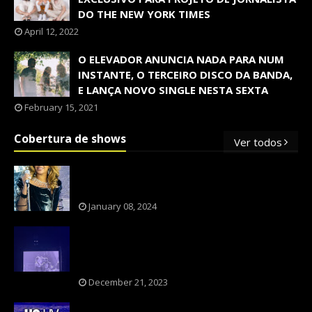
DO THE NEW YORK TIMES
April 12, 2022
O ELEVADOR ANUNCIA NADA PARA NUM
INSTANTE, O TERCEIRO DISCO DA BANDA,
E LANÇA NOVO SINGLE NESTA SEXTA
February 15, 2021
Cobertura de shows
Ver todos
OS SHOWS INTERNACIONAIS MAIS
PEDIDOS NO BRASIL, SEGUNDO FLESCH!
January 08, 2024
NXZERO FAZ SHOW INESQUECÍVEL,
MARCANTE E FAZ O PÚBLICO REVIVER A
ADOLESCÊNCIA
December 21, 2023
A BANDA U2 CAIU NA PILHA DOS FÃS