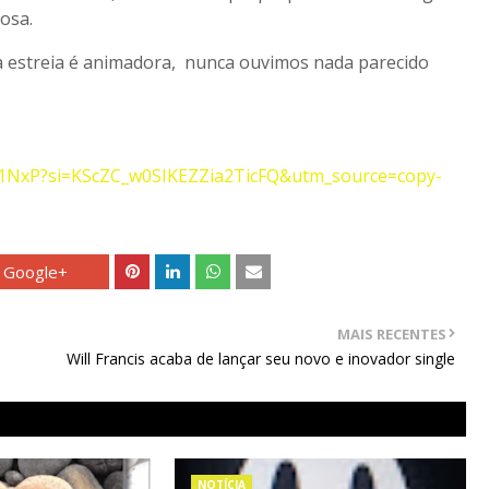
hosa.
 estreia é animadora, nunca ouvimos nada parecido
b1NxP?si=KScZC_w0SIKEZZia2TicFQ&utm_source=copy-
Google+
MAIS RECENTES
Will Francis acaba de lançar seu novo e inovador single
NOTÍCIA