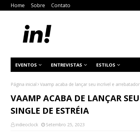
Home
Sobre
Contato
EVENTOS
ENTREVISTAS
ESTILOS
Página inicial
Vaamp acaba de lançar seu incrível e arrebatador 
VAAMP ACABA DE LANÇAR SEU
SINGLE DE ESTRÉIA
indieoclock
Setembro 25, 2023