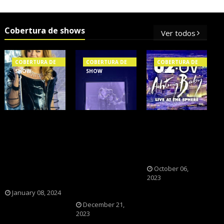
Cobertura de shows
Ver todos
COBERTURA DE
COBERTURA DE
COBERTURA DE
SHOW
SHOW
SHOW
OS SHOWS
NXZERO FAZ
A BANDA U2
INTERNACIONAIS
SHOW
CAIU NA PILHA
MAIS PEDIDOS
INESQUECÍVEL,
DOS FÃS
NO BRASIL,
MARCANTE E
NOSTÁLGICOS?
SEGUNDO
FAZ O PÚBLICO
October 06,
2023
FLESCH!
REVIVER A
ADOLESCÊNCIA
January 08, 2024
December 21,
2023