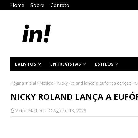
Home
Sobre
Contato
EVENTOS
ENTREVISTAS
ESTILOS
Página inicial
Notícia
Nicky Roland lança a eufórica canção "C
NICKY ROLAND LANÇA A EUFÓ
Victor Matheus
Agosto 18, 2023