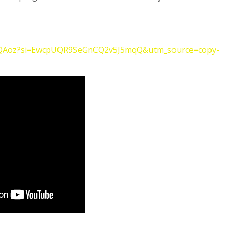
WpQAoz?si=EwcpUQR9SeGnCQ2v5J5mqQ&utm_source=copy-