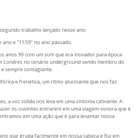
 segundo trabalho lançado nesse ano.
e ano e "11:59" no ano passado.
nos anos 90 com um som que era inovador para época
m Londres no cenário underground sendo membro do
l e sempre contagiante.
órica e frenética, um ritmo alucinante que nos faz
s, a voz sólida nos leva em uma sintonia cativante. A
a fazer os ouvintes entrarem em uma viagem sonora que é
 entramos em uma ação que é para levantar nossa
hino que gruda facilmente em nossa cabeça e flui em