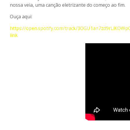
nossa veia, uma canção eletrizante do começo ao fim.
Ouça aqui:
https://open.spotify.com/track/3OGU1an7zd9rLiKO
link