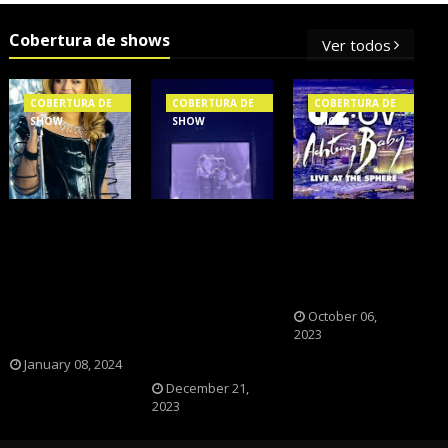
Cobertura de shows
Ver todos
COBERTURA DE
COBERTURA DE
COBERTURA DE
SHOW
SHOW
SHOW
OS SHOWS
NXZERO FAZ
A BANDA U2
INTERNACIONAIS
SHOW
CAIU NA PILHA
MAIS PEDIDOS
INESQUECÍVEL,
DOS FÃS
NO BRASIL,
MARCANTE E
NOSTÁLGICOS?
SEGUNDO
FAZ O PÚBLICO
October 06,
2023
FLESCH!
REVIVER A
ADOLESCÊNCIA
January 08, 2024
December 21,
2023