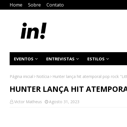
Home
Sobre
Contato
EVENTOS
ENTREVISTAS
ESTILOS
Página inicial
Notícia
Hunter lança hit atemporal pop rock "Li
HUNTER LANÇA HIT ATEMPORA
Victor Matheus
Agosto 31, 2023