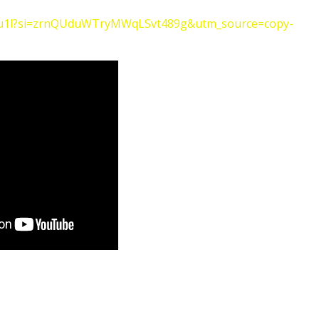
E3u1l?si=zrnQUduWTryMWqLSvt489g&utm_source=copy-