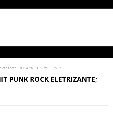
k eletrizante; OUÇA "NOT NOW, LOVE"
IT PUNK ROCK ELETRIZANTE;