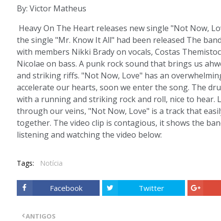
By: Victor Matheus
Heavy On The Heart releases new single "Not Now, Lov
the single "Mr. Know It All" had been released The ban
with members Nikki Brady on vocals, Costas Themistoc
Nicolae on bass. A punk rock sound that brings us ahwe
and striking riffs. "Not Now, Love" has an overwhelming s
accelerate our hearts, soon we enter the song. The dr
with a running and striking rock and roll, nice to hear. 
through our veins, "Not Now, Love" is a track that easi
together. The video clip is contagious, it shows the ban
listening and watching the video below:
Tags:
Notícia
Facebook
Twitter
ANTIGOS