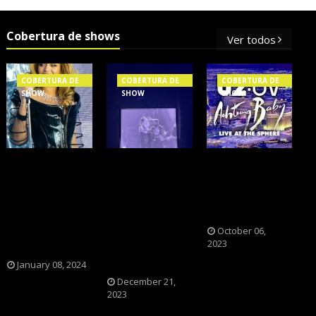
Cobertura de shows
Ver todos
COBERTURA DE
COBERTURA DE
COBERTURA DE
SHOW
SHOW
SHOW
OS SHOWS
NXZERO FAZ
A BANDA U2
INTERNACIONAIS
SHOW
CAIU NA PILHA
MAIS PEDIDOS
INESQUECÍVEL,
DOS FÃS
NO BRASIL,
MARCANTE E
NOSTÁLGICOS?
SEGUNDO
FAZ O PÚBLICO
October 06,
2023
FLESCH!
REVIVER A
ADOLESCÊNCIA
January 08, 2024
December 21,
2023