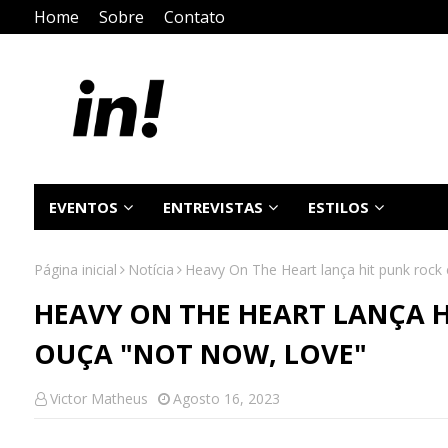
Home
Sobre
Contato
EVENTOS
ENTREVISTAS
ESTILOS
Página inicial
Notícia
Heavy On The Heart lança hit punk roc
HEAVY ON THE HEART LANÇA H
OUÇA "NOT NOW, LOVE"
Victor Matheus
Agosto 16, 2023