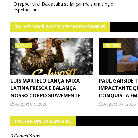
O rapper viral Dax acaba se lançar mais um single
espetacular
TALVEZ VOCÊ GOSTE DESTAS POSTAGENS
NOTÍCIA
NOTÍCIA
LUIS MARTELO LANÇA FAIXA
PAUL GARSIDE 
LATINA FRESCA E BALANÇA
IMPACTANTE Q
NOSSO CORPO SUAVEMENTE
CONQUISTA EM
August 07, 2026
August 07, 2026
POSTAR UM COMENTÁRIO
0 Comentários