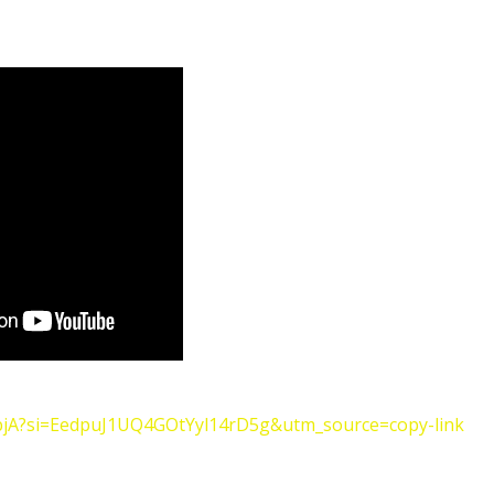
RbjA?si=EedpuJ1UQ4GOtYyl14rD5g&utm_source=copy-link