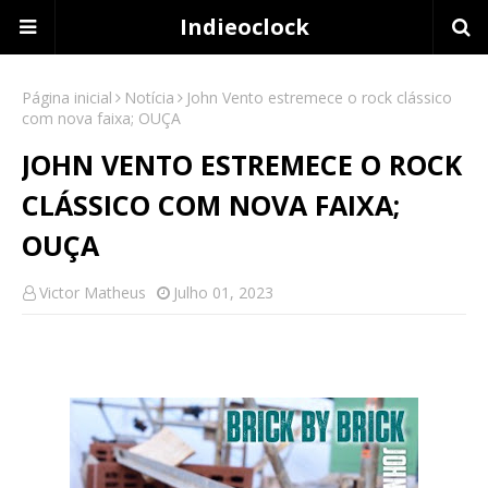
Indieoclock
Página inicial
Notícia
John Vento estremece o rock clássico
com nova faixa; OUÇA
JOHN VENTO ESTREMECE O ROCK
CLÁSSICO COM NOVA FAIXA;
OUÇA
Victor Matheus
Julho 01, 2023