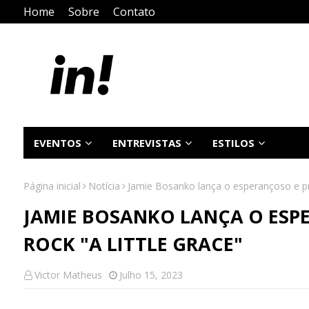
Home
Sobre
Contato
EVENTOS
ENTREVISTAS
ESTILOS
Página inicial
Notícia
Jamie Bosanko lança o esperançoso e pro
JAMIE BOSANKO LANÇA O ESP
ROCK "A LITTLE GRACE"
Victor Matheus
Julho 15, 2023