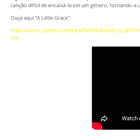
canção difícil de encaixá-la em um gênero, tornando-a
Ouça aqui "A Little Grace":
https://open.spotify.com/track/5lxANnYahp8cbLy89
link