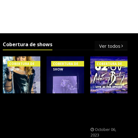
Cobertura de shows
Ver todos
COBERTURA DE
COBERTURA DE
COBERTURA DE
SHOW
SHOW
SHOW
OS SHOWS
NXZERO FAZ
A BANDA U2
INTERNACIONAIS
SHOW
CAIU NA PILHA
MAIS PEDIDOS
INESQUECÍVEL,
DOS FÃS
NO BRASIL,
MARCANTE E
NOSTÁLGICOS?
SEGUNDO
FAZ O PÚBLICO
October 06,
2023
FLESCH!
REVIVER A