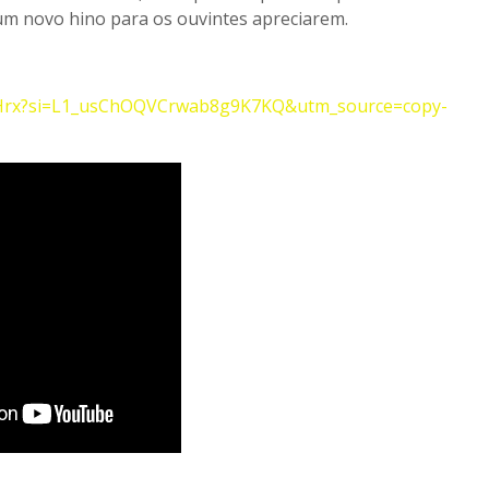
 um novo hino para os ouvintes apreciarem.
T5Hrx?si=L1_usChOQVCrwab8g9K7KQ&utm_source=copy-