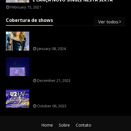
February 15, 2021
Cobertura de shows
Ver todos
OS SHOWS INTERNACIONAIS MAIS
PEDIDOS NO BRASIL, SEGUNDO FLESCH!
January 08, 2024
NXZERO FAZ SHOW INESQUECÍVEL,
MARCANTE E FAZ O PÚBLICO REVIVER A
ADOLESCÊNCIA
December 21, 2023
A BANDA U2 CAIU NA PILHA DOS FÃS
NOSTÁLGICOS?
October 06, 2023
Home
Sobre
Contato