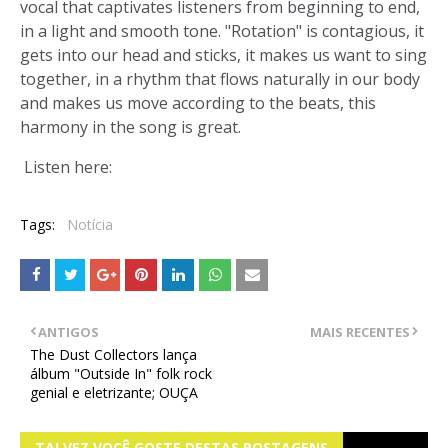
vocal that captivates listeners from beginning to end,
in a light and smooth tone. "Rotation" is contagious, it
gets into our head and sticks, it makes us want to sing
together, in a rhythm that flows naturally in our body
and makes us move according to the beats, this
harmony in the song is great.
Listen here:
Tags:
Notícia
ANTIGOS
MAIS RECENTES
The Dust Collectors lança
álbum "Outside In" folk rock
genial e eletrizante; OUÇA
TALVEZ VOCÊ GOSTE DESTAS POSTAGENS