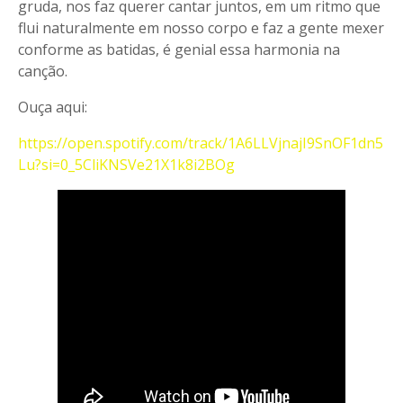
gruda, nos faz querer cantar juntos, em um ritmo que
flui naturalmente em nosso corpo e faz a gente mexer
conforme as batidas, é genial essa harmonia na
canção.
Ouça aqui:
https://open.spotify.com/track/1A6LLVjnajI9SnOF1dn5
Lu?si=0_5CliKNSVe21X1k8i2BOg