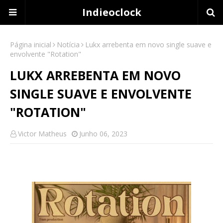
Indieoclock
Página inicial
Notícia
Lukx arrebenta em novo single suave e
envolvente "Rotation"
LUKX ARREBENTA EM NOVO
SINGLE SUAVE E ENVOLVENTE
"ROTATION"
Victor Matheus
Junho 06, 2023