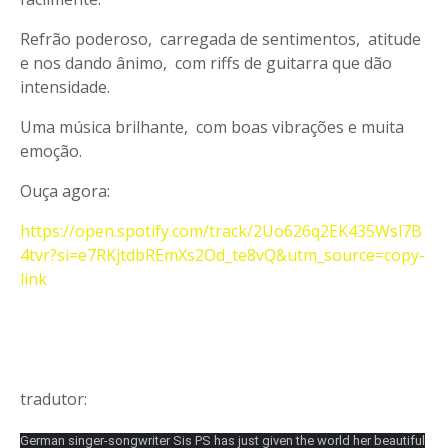
Refrão poderoso, carregada de sentimentos, atitude
e nos dando ânimo, com riffs de guitarra que dão
intensidade.
Uma música brilhante, com boas vibrações e muita
emoção.
Ouça agora:
https://open.spotify.com/track/2Uo626q2EK435Wsl7B
4tvr?si=e7RKjtdbREmXs2Od_te8vQ&utm_source=copy-
link
tradutor:
German singer-songwriter Sis PS has just given the world her beautiful