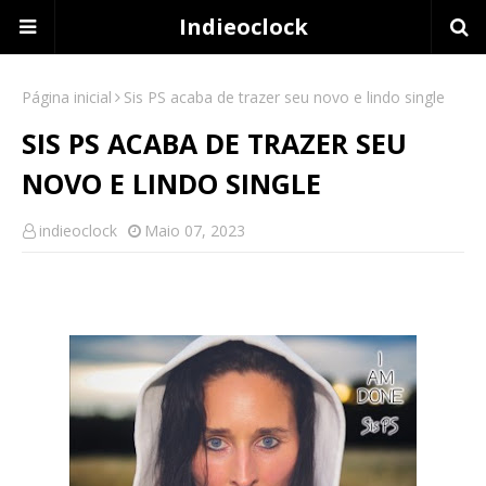
Indieoclock
Página inicial
Sis PS acaba de trazer seu novo e lindo single
SIS PS ACABA DE TRAZER SEU
NOVO E LINDO SINGLE
indieoclock
Maio 07, 2023