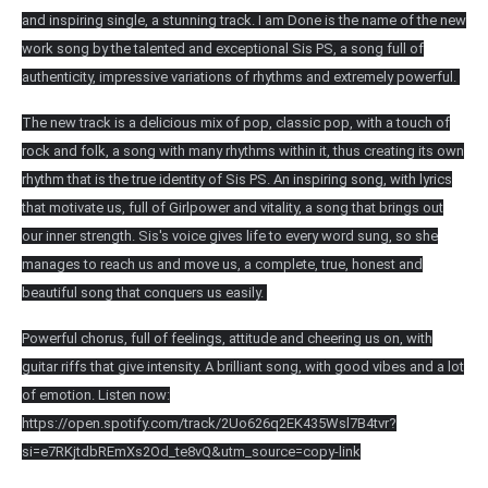
and inspiring single, a stunning track. I am Done is the name of the new
work song by the talented and exceptional Sis PS, a song full of
authenticity, impressive variations of rhythms and extremely powerful.
The new track is a delicious mix of pop, classic pop, with a touch of
rock and folk, a song with many rhythms within it, thus creating its own
rhythm that is the true identity of Sis PS. An inspiring song, with lyrics
that motivate us, full of Girlpower and vitality, a song that brings out
our inner strength. Sis's voice gives life to every word sung, so she
manages to reach us and move us, a complete, true, honest and
beautiful song that conquers us easily.
Powerful chorus, full of feelings, attitude and cheering us on, with
guitar riffs that give intensity. A brilliant song, with good vibes and a lot
of emotion. Listen now:
https://open.spotify.com/track/2Uo626q2EK435Wsl7B4tvr?
si=e7RKjtdbREmXs2Od_te8vQ&utm_source=copy-link