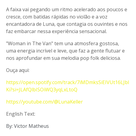
A faixa vai pegando um ritmo acelerado aos poucos e
cresce, com batidas rápidas no violão e a voz
encantadora de Luna, que contagia os ouvintes e nos
faz embarcar nessa experiência sensacional.
"Woman in The Van" tem una atmosfera gostosa,
uma energia incrível e leve, que faz a gente flutuar e
nos aprofundar em sua melodia pop folk deliciosa.
Ouça aqui:
https://open.spotify.com/track/7iMDmksSiEIVUt16LJbI
Ki?si=JLAfQlbISOiWQ3yqLxLtoQ
https://youtube.com/@LunaKeller
English Text:
By: Victor Matheus