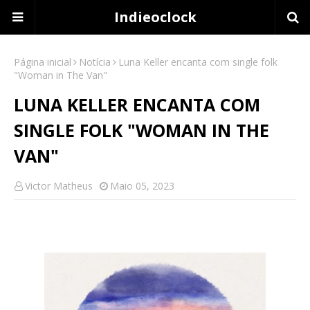
Indieoclock
Página inicial
Notícia
Luna Keller encanta com single folk
"Woman in The Van"
LUNA KELLER ENCANTA COM
SINGLE FOLK "WOMAN IN THE
VAN"
Victor Matheus
Maio 05, 2023