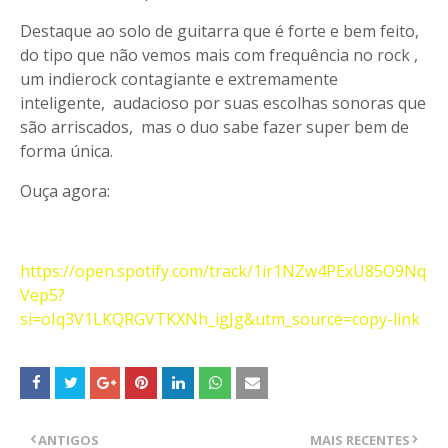
Destaque ao solo de guitarra que é forte e bem feito,
do tipo que não vemos mais com frequência no rock ,
um indierock contagiante e extremamente
inteligente, audacioso por suas escolhas sonoras que
são arriscados, mas o duo sabe fazer super bem de
forma única.
Ouça agora:
https://open.spotify.com/track/1ir1NZw4PExU85O9Nq
Vep5?
si=oIq3V1LKQRGVTKXNh_igJg&utm_source=copy-link
ANTIGOS
MAIS RECENTES