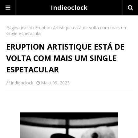
Indieoclock
Página inicial
Eruption Artistique está de volta com mais um
single espetacular
ERUPTION ARTISTIQUE ESTÁ DE
VOLTA COM MAIS UM SINGLE
ESPETACULAR
indieoclock
Maio 09, 2023