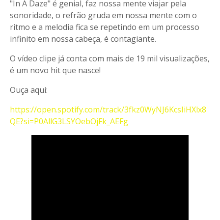
"In A Daze" é genial, faz nossa mente viajar pela
sonoridade, o refrão gruda em nossa mente com o
ritmo e a melodia fica se repetindo em um processo
infinito em nossa cabeça, é contagiante.
O vídeo clipe já conta com mais de 19 mil visualizações,
é um novo hit que nasce!
Ouça aqui:
https://open.spotify.com/track/3fkz0WyNJ6KcsIiHXlx8
QE?si=P0AllG3LSYOebOjFk_AEFg