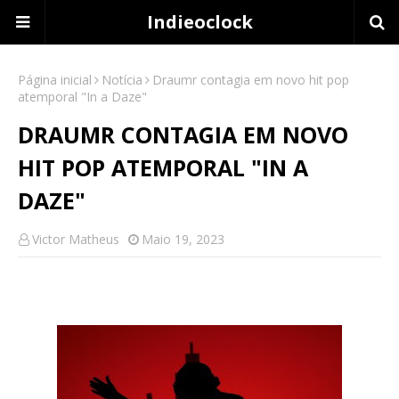
Indieoclock
Página inicial
Notícia
Draumr contagia em novo hit pop
atemporal "In a Daze"
DRAUMR CONTAGIA EM NOVO
HIT POP ATEMPORAL "IN A
DAZE"
Victor Matheus
Maio 19, 2023