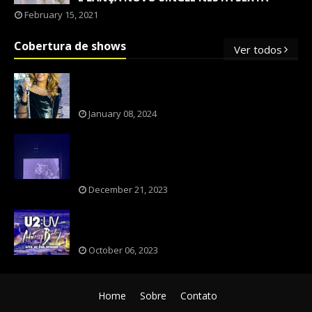
February 15, 2021
Cobertura de shows
Ver todos
OS SHOWS INTERNACIONAIS MAIS
PEDIDOS NO BRASIL, SEGUNDO FLESCH!
January 08, 2024
NXZERO FAZ SHOW INESQUECÍVEL,
MARCANTE E FAZ O PÚBLICO REVIVER A
ADOLESCÊNCIA
December 21, 2023
A BANDA U2 CAIU NA PILHA DOS FÃS
NOSTÁLGICOS?
October 06, 2023
Home
Sobre
Contato