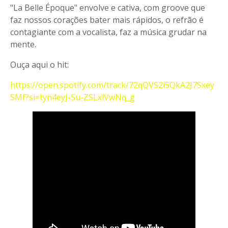
"La Belle Époque" envolve e cativa, com groove que
faz nossos corações bater mais rápidos, o refrão é
contagiante com a vocalista, faz a música grudar na
mente.
Ouça aqui o hit:
https://open.spotify.com/track/72qQVS2i5QkA2J7Sxey
SMf?si=tyn4eyJ-Su-ZSLxlVwNq_g