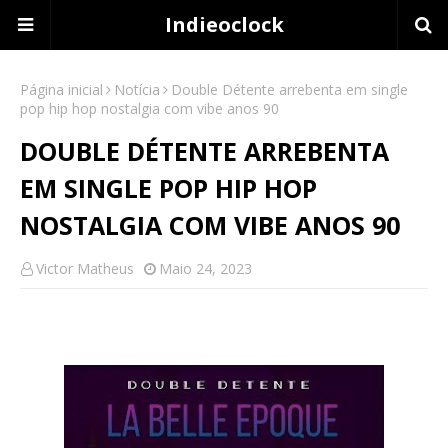
Indieoclock
Página inicial
Notícia
Double Détente arrebenta em single
pop hip hop nostalgia com vibe anos 90
DOUBLE DÉTENTE ARREBENTA
EM SINGLE POP HIP HOP
NOSTALGIA COM VIBE ANOS 90
Victor Matheus
Maio 24, 2023