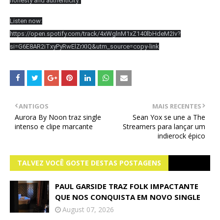
honesty and authenticity.
Listen now:
https://open.spotify.com/track/4xWglnM1xZ140lbHdeM2Iv?
si=G6E8AR2iTxyPyRwElZrXIQ&utm_source=copy-link
ANTIGOS
MAIS RECENTES
Aurora By Noon traz single
Sean Yox se une a The
intenso e clipe marcante
Streamers para lançar um
indierock épico
TALVEZ VOCÊ GOSTE DESTAS POSTAGENS
PAUL GARSIDE TRAZ FOLK IMPACTANTE
QUE NOS CONQUISTA EM NOVO SINGLE
August 07, 2026