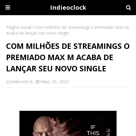
Indieoclock
Página inicial
Com milhões de streamings o premiado Max M
acaba de lançar seu novo single
COM MILHÕES DE STREAMINGS O
PREMIADO MAX M ACABA DE
LANÇAR SEU NOVO SINGLE
indieoclock
Maio 29, 2023