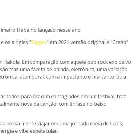
primeiro trabalho lançado nesse ano.
e os singles "
Bigger
" em 2021 versão original e "Creep"
er Hakola. Em comparação com aquele pop rock explosivo
rsão traz uma faceta de balada, eletrônica, uma variação
etrônica, atemporal, com a impactante e marcante letra
ocar todos para ficarem contagiados em um festival, traz
otalmente nova da canção, com ênfase no baixo
 faz nossa mente viajar em uma jornada cheia de luzes,
rgia e vibe espetacular.