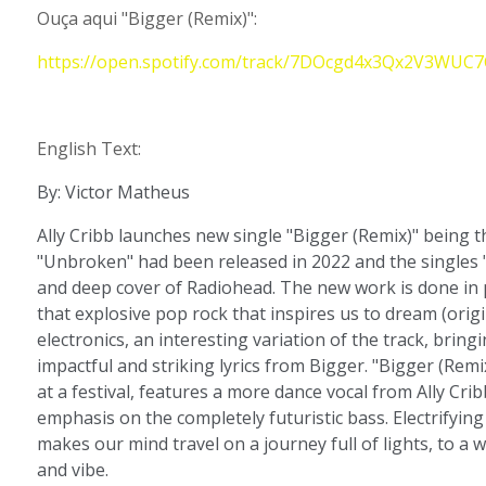
Ouça aqui "Bigger (Remix)":
https://open.spotify.com/track/7DOcgd4x3Qx2V3WU
English Text:
By: Victor Matheus
Ally Cribb launches new single "Bigger (Remix)" being t
"Unbroken" had been released in 2022 and the singles "
and deep cover of Radiohead. The new work is done in
that explosive pop rock that inspires us to dream (origi
electronics, an interesting variation of the track, bring
impactful and striking lyrics from Bigger. "Bigger (Remix
at a festival, features a more dance vocal from Ally Cr
emphasis on the completely futuristic bass. Electrifying
makes our mind travel on a journey full of lights, to a
and vibe.