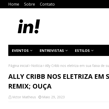
Home
Sobre
Contato
EVENTOS
ENTREVISTAS
ESTILOS
Página inicial
Notícia
Ally Cribb nos eletriza em sua faixa de
ALLY CRIBB NOS ELETRIZA EM 
REMIX; OUÇA
Victor Matheus
Maio 29, 2023