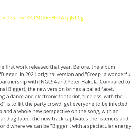
C7C5tT?si=kv-ZBTSQRVSHxTAxpjNLCg
he first work released that year. Before, the album
Bigger" in 2021 original version and "Creep" a wonderful
 partnership with JNGL94 and Peter Hakola. Compared to
nal Bigger), the new version brings a ballad facet,
ing a dance and electronic footprint, timeless, with the
)" is to lift the party crowd, get everyone to be infected
ibb and a whole new perspective on the song, with an
 and agitated, the new track captivates the listeners and
 world where we can be "Bigger", with a spectacular energy