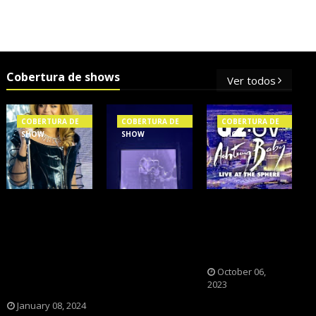
Cobertura de shows
Ver todos
COBERTURA DE
COBERTURA DE
COBERTURA DE
SHOW
SHOW
SHOW
OS SHOWS
NXZERO FAZ
A BANDA U2
INTERNACIONAIS
SHOW
CAIU NA PILHA
MAIS PEDIDOS
INESQUECÍVEL,
DOS FÃS
NO BRASIL,
MARCANTE E
NOSTÁLGICOS?
SEGUNDO
FAZ O PÚBLICO
October 06,
2023
FLESCH!
REVIVER A
ADOLESCÊNCIA
January 08, 2024