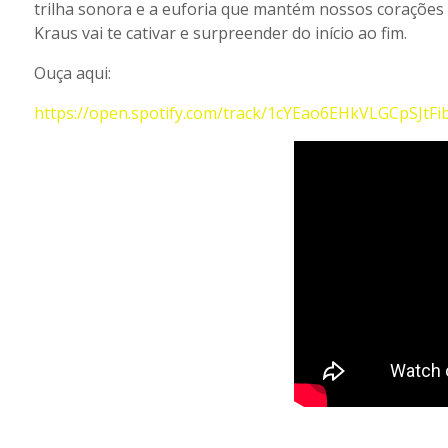
trilha sonora e a euforia que mantém nossos corações 
Kraus vai te cativar e surpreender do início ao fim.
Ouça aqui:
https://open.spotify.com/track/1cYEao6EHkVLGCpSJ