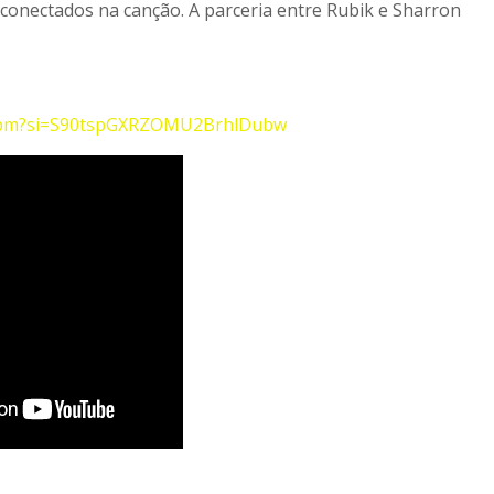
conectados na canção. A parceria entre Rubik e Sharron
tFibm?si=S90tspGXRZOMU2BrhlDubw