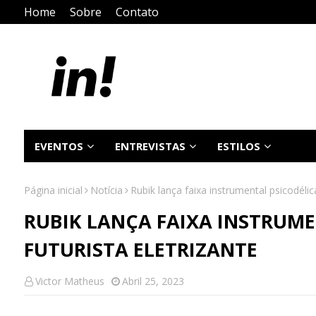
Home
Sobre
Contato
EVENTOS
ENTREVISTAS
ESTILOS
Página inicial
Notícia
Rubik lança faixa instrumental psicodélica
RUBIK LANÇA FAIXA INSTRUME
FUTURISTA ELETRIZANTE
Victor Matheus
Abril 25, 2023