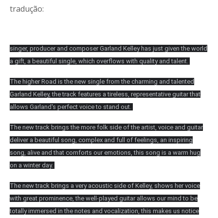
tradução:
singer, producer and composer Garland Kelley has just given the world
a gift, a beautiful single, which overflows with quality and talent.
The higher Road is the new single from the charming and talented
Garland Kelley, the track features a tireless, representative guitar that
allows Garland's perfect voice to stand out.
The new track brings the more folk side of the artist, voice and guitar
deliver a beautiful song, complex and full of feelings, an inspiring
song, alive and that comforts our emotions, this song is a warm hug
on a winter day.
The new track brings a very acoustic side of Kelley, shows her voice
with great prominence, the well-played guitar allows our mind to be
totally immersed in the notes and vocalization, this makes us notice