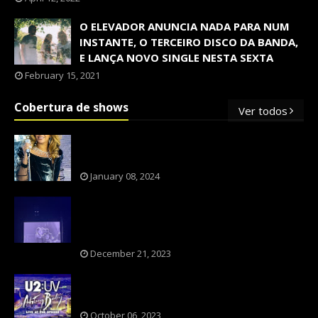
O ELEVADOR ANUNCIA NADA PARA NUM
INSTANTE, O TERCEIRO DISCO DA BANDA,
E LANÇA NOVO SINGLE NESTA SEXTA
February 15, 2021
Cobertura de shows
Ver todos
OS SHOWS INTERNACIONAIS MAIS
PEDIDOS NO BRASIL, SEGUNDO FLESCH!
January 08, 2024
NXZERO FAZ SHOW INESQUECÍVEL,
MARCANTE E FAZ O PÚBLICO REVIVER A
ADOLESCÊNCIA
December 21, 2023
A BANDA U2 CAIU NA PILHA DOS FÃS
NOSTÁLGICOS?
October 06, 2023