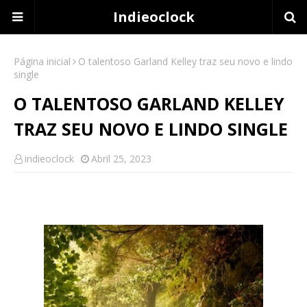
Indieoclock
Página inicial
O talentoso Garland Kelley traz seu novo e lindo
single
O TALENTOSO GARLAND KELLEY
TRAZ SEU NOVO E LINDO SINGLE
indieoclock
Abril 25, 2023