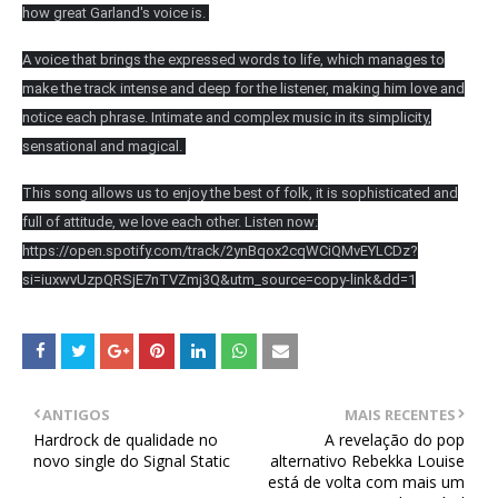
how great Garland's voice is.
A voice that brings the expressed words to life, which manages to
make the track intense and deep for the listener, making him love and
notice each phrase. Intimate and complex music in its simplicity,
sensational and magical.
This song allows us to enjoy the best of folk, it is sophisticated and
full of attitude, we love each other. Listen now:
https://open.spotify.com/track/2ynBqox2cqWCiQMvEYLCDz?
si=iuxwvUzpQRSjE7nTVZmj3Q&utm_source=copy-link&dd=1
ANTIGOS
MAIS RECENTES
Hardrock de qualidade no
A revelação do pop
novo single do Signal Static
alternativo Rebekka Louise
está de volta com mais um