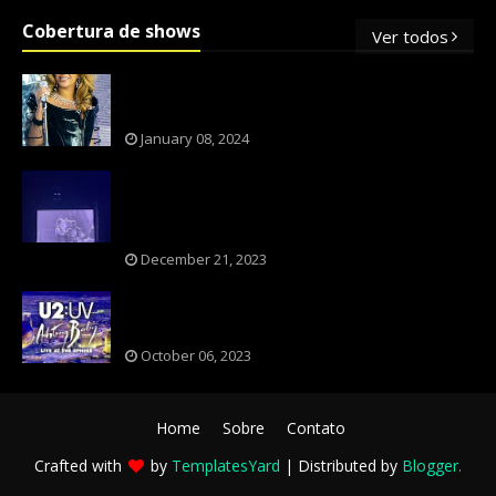
Cobertura de shows
Ver todos
OS SHOWS INTERNACIONAIS MAIS
PEDIDOS NO BRASIL, SEGUNDO FLESCH!
January 08, 2024
NXZERO FAZ SHOW INESQUECÍVEL,
MARCANTE E FAZ O PÚBLICO REVIVER A
ADOLESCÊNCIA
December 21, 2023
A BANDA U2 CAIU NA PILHA DOS FÃS
NOSTÁLGICOS?
October 06, 2023
Home
Sobre
Contato
Crafted with
by
TemplatesYard
| Distributed by
Blogger
.