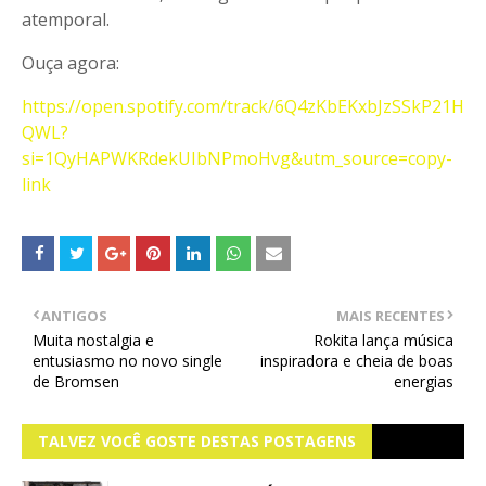
atemporal.
Ouça agora:
https://open.spotify.com/track/6Q4zKbEKxbJzSSkP21H
QWL?
si=1QyHAPWKRdekUIbNPmoHvg&utm_source=copy-
link
ANTIGOS
MAIS RECENTES
Muita nostalgia e
Rokita lança música
entusiasmo no novo single
inspiradora e cheia de boas
de Bromsen
energias
TALVEZ VOCÊ GOSTE DESTAS POSTAGENS