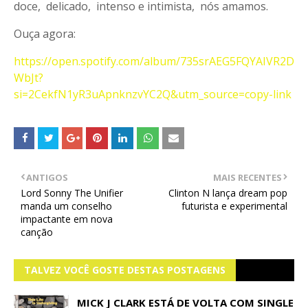
doce, delicado, intenso e intimista, nós amamos.
Ouça agora:
https://open.spotify.com/album/735srAEG5FQYAIVR2D
WbJt?
si=2CekfN1yR3uApnknzvYC2Q&utm_source=copy-link
ANTIGOS
MAIS RECENTES
Lord Sonny The Unifier
Clinton N lança dream pop
manda um conselho
futurista e experimental
impactante em nova
canção
TALVEZ VOCÊ GOSTE DESTAS POSTAGENS
MICK J CLARK ESTÁ DE VOLTA COM SINGLE