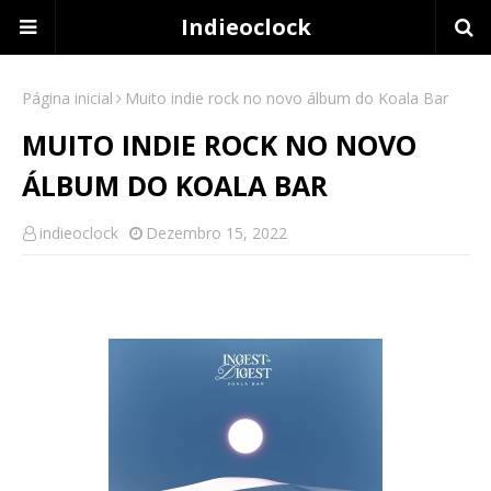
Indieoclock
Página inicial
Muito indie rock no novo álbum do Koala Bar
MUITO INDIE ROCK NO NOVO
ÁLBUM DO KOALA BAR
indieoclock
Dezembro 15, 2022