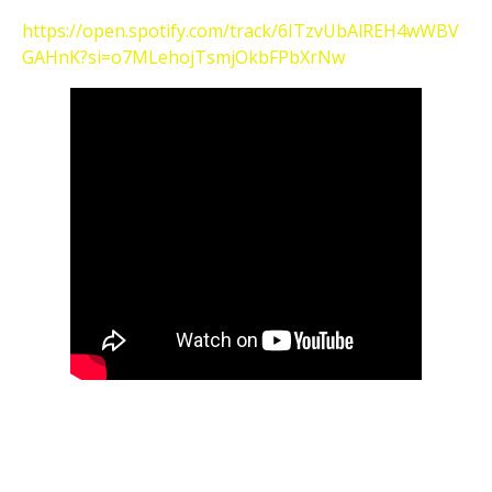
https://open.spotify.com/track/6ITzvUbAlREH4wWBV
GAHnK?
si=o7MLehojTsmjOkbFPbXrNw