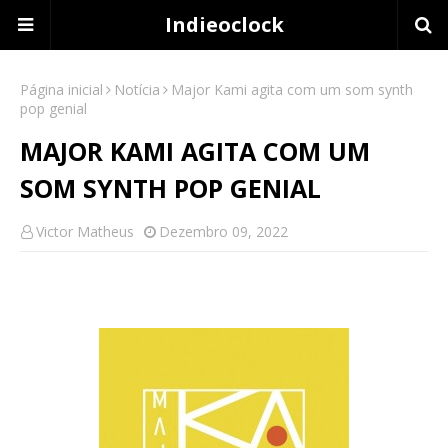
Indieoclock
Página inicial
Notícia
Major Kami agita com um som synth
pop genial
MAJOR KAMI AGITA COM UM
SOM SYNTH POP GENIAL
Victor Matheus
Dezembro 09, 2022