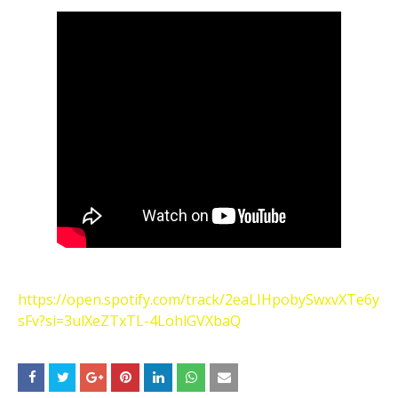
https://open.spotify.com/track/2eaLIHpobySwxvXTe6y
sFv?si=3ulXeZTxTL-4LohlGVXbaQ