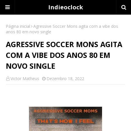
Indieoclock
Página inicial
Agressive Soccer Mons agita com a vibe dos
anos 80 em novo single
AGRESSIVE SOCCER MONS AGITA
COM A VIBE DOS ANOS 80 EM
NOVO SINGLE
Victor Matheus
Dezembro 18, 2022