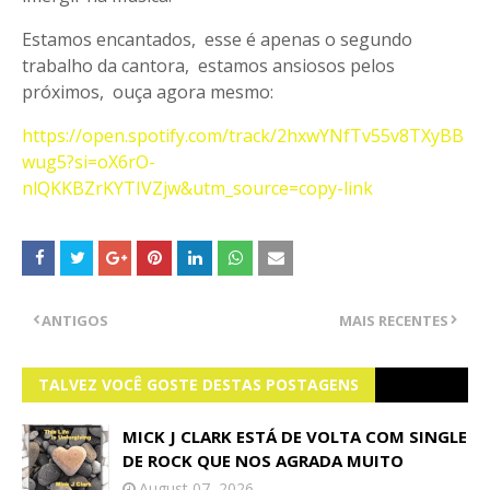
Estamos encantados, esse é apenas o segundo
trabalho da cantora, estamos ansiosos pelos
próximos, ouça agora mesmo:
https://open.spotify.com/track/2hxwYNfTv55v8TXyBB
wug5?si=oX6rO-
nlQKKBZrKYTIVZjw&utm_source=copy-link
ANTIGOS
MAIS RECENTES
TALVEZ VOCÊ GOSTE DESTAS POSTAGENS
MICK J CLARK ESTÁ DE VOLTA COM SINGLE
DE ROCK QUE NOS AGRADA MUITO
August 07, 2026