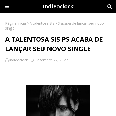
Indieoclock
Página inicial
A talentosa Sis PS acaba de lançar seu novo
single
A TALENTOSA SIS PS ACABA DE
LANÇAR SEU NOVO SINGLE
indieoclock
Dezembro 22, 2022