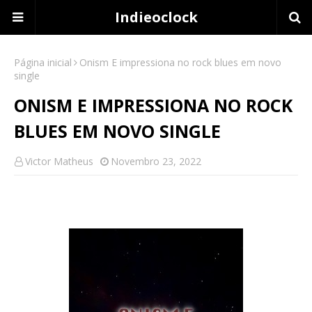
Indieoclock
Página inicial
Onism E impressiona no rock blues em novo
single
ONISM E IMPRESSIONA NO ROCK
BLUES EM NOVO SINGLE
Victor Matheus
Novembro 23, 2022