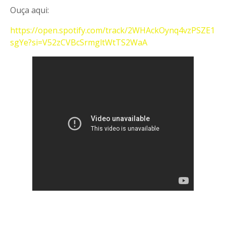
Ouça aqui:
https://open.spotify.com/track/2WHAckOynq4vzPSZE1
sgYe?si=V52zCVBcSrmgltWtTS2WaA