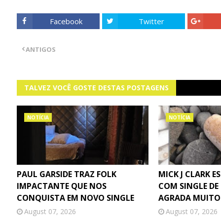
Facebook
Twitter
ANTIGOS
TALVEZ VOCÊ GOSTE DESTAS POSTAGENS
NOTÍCIA
NOTÍCIA
PAUL GARSIDE TRAZ FOLK
MICK J CLARK E
IMPACTANTE QUE NOS
COM SINGLE DE
CONQUISTA EM NOVO SINGLE
AGRADA MUITO
August 07, 2026
August 07, 2026