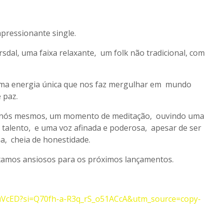
mpressionante single.
rsdal, uma faixa relaxante, um folk não tradicional, com
em uma energia única que nos faz mergulhar em mundo
 paz.
m nós mesmos, um momento de meditação, ouvindo uma
talento, e uma voz afinada e poderosa, apesar de ser
a, cheia de honestidade.
tamos ansiosos para os próximos lançamentos.
uVcED?si=Q70fh-a-R3q_rS_o51ACcA&utm_source=copy-