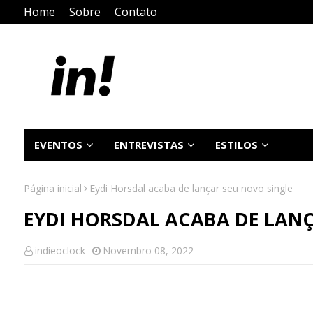
Home
Sobre
Contato
EVENTOS
ENTREVISTAS
ESTILOS
Página inicial
Eydi Horsdal acaba de lançar seu novo single
EYDI HORSDAL ACABA DE LAN
indieoclock
Novembro 08, 2022