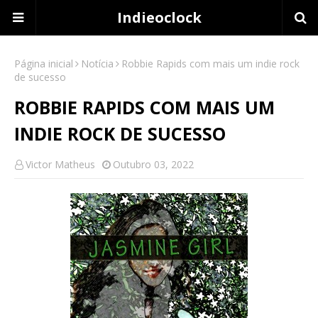
Indieoclock
Página inicial
Notícia
Robbie Rapids com mais um indie rock
de sucesso
ROBBIE RAPIDS COM MAIS UM
INDIE ROCK DE SUCESSO
Victor Matheus
Outubro 03, 2022