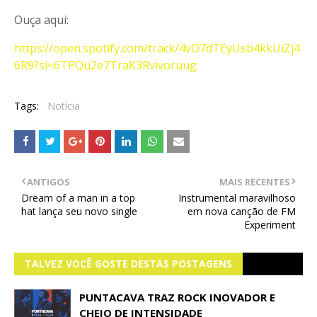
Ouça aqui:
https://open.spotify.com/track/4vO7dTEyUsb4kkUiZj4
6R9?si=6TPQu2e7TraK3Rvivoruug
Tags:
Notícia
ANTIGOS
MAIS RECENTES
Dream of a man in a top
Instrumental maravilhoso
hat lança seu novo single
em nova canção de FM
Experiment
TALVEZ VOCÊ GOSTE DESTAS POSTAGENS
PUNTACAVA TRAZ ROCK INOVADOR E
CHEIO DE INTENSIDADE