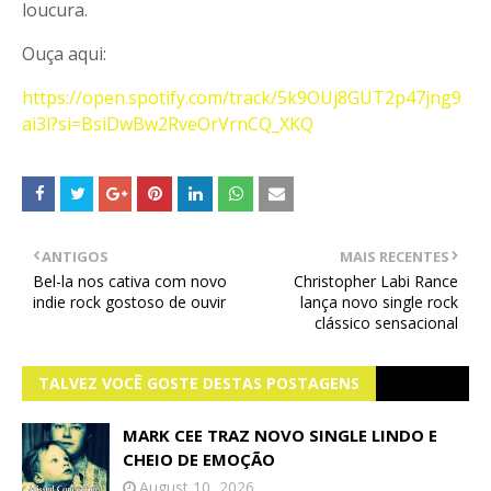
loucura.
Ouça aqui:
https://open.spotify.com/track/5k9OUj8GUT2p47jng9
ai3l?si=BsiDwBw2RveOrVrnCQ_XKQ
ANTIGOS
MAIS RECENTES
Bel-la nos cativa com novo
Christopher Labi Rance
indie rock gostoso de ouvir
lança novo single rock
clássico sensacional
TALVEZ VOCÊ GOSTE DESTAS POSTAGENS
MARK CEE TRAZ NOVO SINGLE LINDO E
CHEIO DE EMOÇÃO
August 10, 2026