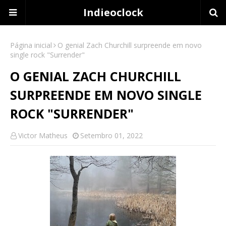
Indieoclock
Página inicial
O genial Zach Churchill surpreende em novo
single rock "Surrender"
O GENIAL ZACH CHURCHILL
SURPREENDE EM NOVO SINGLE
ROCK "SURRENDER"
Victor Matheus
Setembro 01, 2022