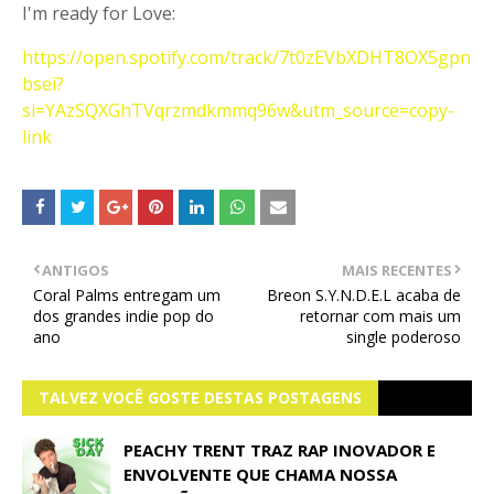
I'm ready for Love:
https://open.spotify.com/track/7t0zEVbXDHT8OX5gpn
bsei?
si=YAzSQXGhTVqrzmdkmmq96w&utm_source=copy-
link
ANTIGOS
MAIS RECENTES
Coral Palms entregam um
Breon S.Y.N.D.E.L acaba de
dos grandes indie pop do
retornar com mais um
ano
single poderoso
TALVEZ VOCÊ GOSTE DESTAS POSTAGENS
PEACHY TRENT TRAZ RAP INOVADOR E
ENVOLVENTE QUE CHAMA NOSSA