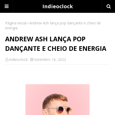
Indieoclock
Página inicial
Andrew Ash lança pop dançante e cheio de
energia
ANDREW ASH LANÇA POP
DANÇANTE E CHEIO DE ENERGIA
indieoclock
Setembro 16, 2022