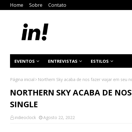
Home
Sobre
Contato
EVENTOS
ENTREVISTAS
ESTILOS
Página inicial
Northern Sky acaba de nos fazer viajar em seu n
NORTHERN SKY ACABA DE NOS 
SINGLE
indieoclock
Agosto 22, 2022