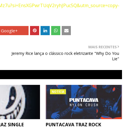
pYMz7u?si=EnsXGPwrTUqV2ryhJPuc5Q&utm_source=copy-
Google+
MAIS RECENTES
Jeremy Rice lança o clássico rock eletrizante "Why Do You
Lie"
NOTÍCIA
RAZ SINGLE
PUNTACAVA TRAZ ROCK