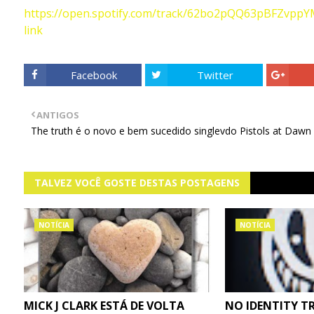
https://open.spotify.com/track/62bo2pQQ63pBFZvp
link
Facebook
Twitter
ANTIGOS
The truth é o novo e bem sucedido singlevdo Pistols at Dawn
TALVEZ VOCÊ GOSTE DESTAS POSTAGENS
NOTÍCIA
NOTÍCIA
MICK J CLARK ESTÁ DE VOLTA
NO IDENTITY T