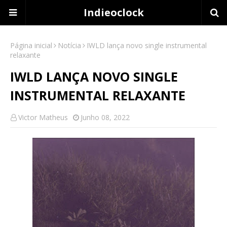
Indieoclock
Página inicial
Notícia
IWLD lança novo single instrumental
relaxante
IWLD LANÇA NOVO SINGLE
INSTRUMENTAL RELAXANTE
Victor Matheus
Junho 08, 2022