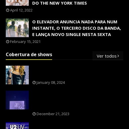
DO THE NEW YORK TIMES
April 12, 2022
O ELEVADOR ANUNCIA NADA PARA NUM
INSTANTE, O TERCEIRO DISCO DA BANDA,
E LANÇA NOVO SINGLE NESTA SEXTA
February 15, 2021
Cobertura de shows
Ver todos
OS SHOWS INTERNACIONAIS MAIS
PEDIDOS NO BRASIL, SEGUNDO FLESCH!
January 08, 2024
NXZERO FAZ SHOW INESQUECÍVEL,
MARCANTE E FAZ O PÚBLICO REVIVER A
ADOLESCÊNCIA
December 21, 2023
A BANDA U2 CAIU NA PILHA DOS FÃS