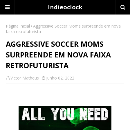
Indieoclock
Página inicial
Aggressive Soccer Moms surpreende em nova
faixa retrofuturista
AGGRESSIVE SOCCER MOMS
SURPREENDE EM NOVA FAIXA
RETROFUTURISTA
Victor Matheus
Junho 02, 2022