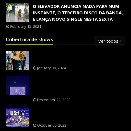
O ELEVADOR ANUNCIA NADA PARA NUM
INSTANTE, O TERCEIRO DISCO DA BANDA,
E LANÇA NOVO SINGLE NESTA SEXTA
February 15, 2021
Cobertura de shows
Ver todos
OS SHOWS INTERNACIONAIS MAIS
PEDIDOS NO BRASIL, SEGUNDO FLESCH!
January 08, 2024
NXZERO FAZ SHOW INESQUECÍVEL,
MARCANTE E FAZ O PÚBLICO REVIVER A
ADOLESCÊNCIA
December 21, 2023
A BANDA U2 CAIU NA PILHA DOS FÃS
NOSTÁLGICOS?
October 06, 2023