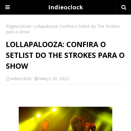
Indieoclock
Página inicial
Lollapalooza: Confira o Setlist do The Strokes
para o show
LOLLAPALOOZA: CONFIRA O
SETLIST DO THE STROKES PARA O
SHOW
indieoclock
Março 20, 2022