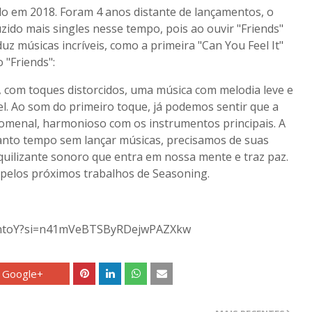
çado em 2018. Foram 4 anos distante de lançamentos, o
ido mais singles nesse tempo, pois ao ouvir "Friends"
z músicas incríveis, como a primeira "Can You Feel It"
 "Friends":
 com toques distorcidos, uma música com melodia leve e
el. Ao som do primeiro toque, já podemos sentir que a
nomenal, harmonioso com os instrumentos principais. A
anto tempo sem lançar músicas, precisamos de suas
nquilizante sonoro que entra em nossa mente e traz paz.
pelos próximos trabalhos de Seasoning.
pWntoY?si=n41mVeBTSByRDejwPAZXkw
Google+