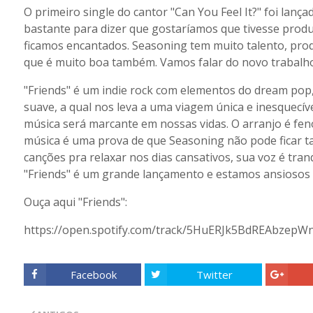
O primeiro single do cantor "Can You Feel It?" foi lan
bastante para dizer que gostaríamos que tivesse produz
ficamos encantados. Seasoning tem muito talento, produ
que é muito boa também. Vamos falar do novo trabalho
"Friends" é um indie rock com elementos do dream pop,
suave, a qual nos leva a uma viagem única e inesquecív
música será marcante em nossas vidas. O arranjo é fe
música é uma prova de que Seasoning não pode ficar t
canções pra relaxar nos dias cansativos, sua voz é tra
"Friends" é um grande lançamento e estamos ansiosos 
Ouça aqui "Friends":
https://open.spotify.com/track/5HuERJk5BdREAbze
Facebook
Twitter