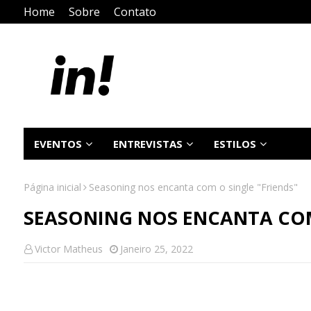
Home
Sobre
Contato
EVENTOS
ENTREVISTAS
ESTILOS
Página inicial
Seasoning nos encanta com o single "Friends"
SEASONING NOS ENCANTA COM
Victor Matheus
Janeiro 25, 2022