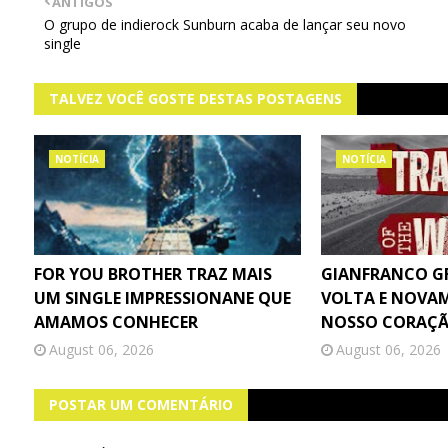
ANTIGOS
O grupo de indierock Sunburn acaba de lançar seu novo
single
TALVEZ VOCÊ GOSTE DESTAS POSTAGENS
NOTÍCIA
NOTÍCIA
FOR YOU BROTHER TRAZ MAIS
GIANFRANCO GF
UM SINGLE IMPRESSIONANE QUE
VOLTA E NOVA
AMAMOS CONHECER
NOSSO CORAÇ
August 06, 2026
August 06, 2026
POSTAR UM COMENTÁRIO