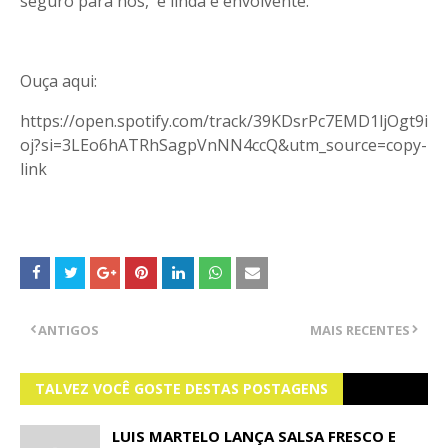
seguro para nós, é linda e envolvente.
Ouça aqui:
https://open.spotify.com/track/39KDsrPc7EMD1ljOgt9i
oj?si=3LEo6hATRhSagpVnNN4ccQ&utm_source=copy-
link
ANTIGOS
MAIS RECENTES
TALVEZ VOCÊ GOSTE DESTAS POSTAGENS
LUIS MARTELO LANÇA SALSA FRESCO E