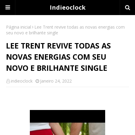
Indieoclock
Página inicial
Lee Trent revive todas as novas energias com
seu novo e brilhante single
LEE TRENT REVIVE TODAS AS
NOVAS ENERGIAS COM SEU
NOVO E BRILHANTE SINGLE
indieoclock
Janeiro 24, 2022