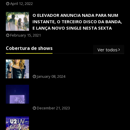
April 12, 2022
O ELEVADOR ANUNCIA NADA PARA NUM
INSTANTE, O TERCEIRO DISCO DA BANDA,
E LANÇA NOVO SINGLE NESTA SEXTA
February 15, 2021
Cobertura de shows
Ver todos
OS SHOWS INTERNACIONAIS MAIS
PEDIDOS NO BRASIL, SEGUNDO FLESCH!
January 08, 2024
NXZERO FAZ SHOW INESQUECÍVEL,
MARCANTE E FAZ O PÚBLICO REVIVER A
ADOLESCÊNCIA
December 21, 2023
A BANDA U2 CAIU NA PILHA DOS FÃS
NOSTÁLGICOS?