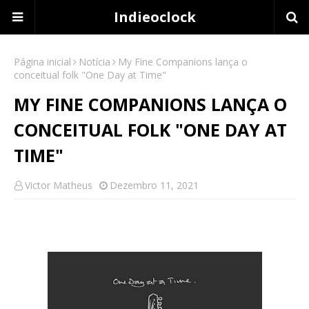
Indieoclock
Página inicial
Notícia
My Fine Companions lança o
conceitual folk "One Day at Time"
MY FINE COMPANIONS LANÇA O
CONCEITUAL FOLK "ONE DAY AT
TIME"
Victor Matheus
Dezembro 11, 2021