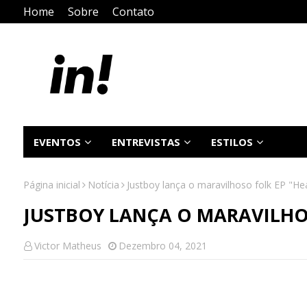
Home
Sobre
Contato
EVENTOS
ENTREVISTAS
ESTILOS
Página inicial
Notícia
Justboy lança o maravilhoso folk EP "He
JUSTBOY LANÇA O MARAVILHOS
Victor Matheus
Dezembro 04, 2021