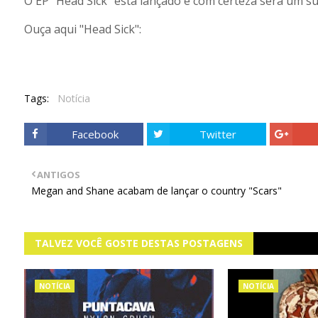
O EP "Head Sick" está lançado e com certeza será um su
Ouça aqui "Head Sick":
Tags:
Notícia
Facebook
Twitter
ANTIGOS
Megan and Shane acabam de lançar o country "Scars"
TALVEZ VOCÊ GOSTE DESTAS POSTAGENS
NOTÍCIA
NOTÍCIA