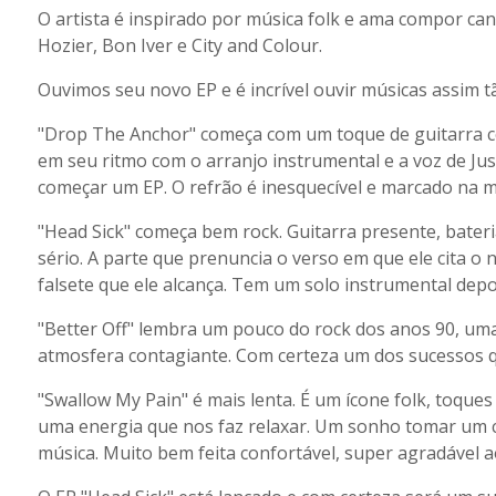
O artista é inspirado por música folk e ama compor canç
Hozier, Bon Iver e City and Colour.
Ouvimos seu novo EP e é incrível ouvir músicas assim t
"Drop The Anchor" começa com um toque de guitarra 
em seu ritmo com o arranjo instrumental e a voz de J
começar um EP. O refrão é inesquecível e marcado na 
"Head Sick" começa bem rock. Guitarra presente, bater
sério. A parte que prenuncia o verso em que ele cita o 
falsete que ele alcança. Tem um solo instrumental depo
"Better Off" lembra um pouco do rock dos anos 90, um
atmosfera contagiante. Com certeza um dos sucessos 
"Swallow My Pain" é mais lenta. É um ícone folk, toques
uma energia que nos faz relaxar. Um sonho tomar um
música. Muito bem feita confortável, super agradável 