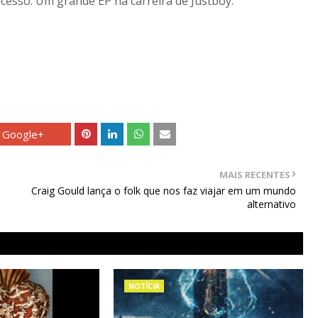
cesso. Um grande EP na carreira de Justboy.
Google+
MAIS RECENTES
Craig Gould lança o folk que nos faz viajar em um mundo
alternativo
NOTÍCIA