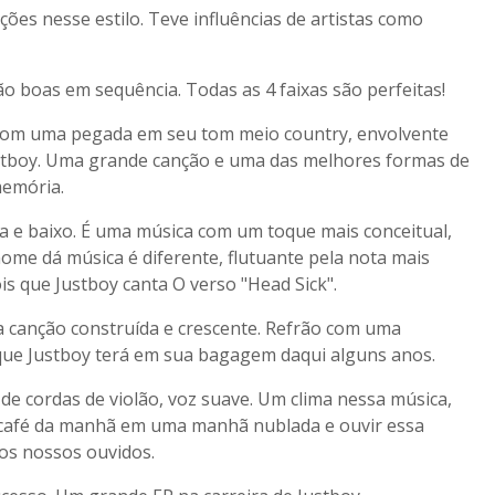
ões nesse estilo. Teve influências de artistas como
ão boas em sequência. Todas as 4 faixas são perfeitas!
com uma pegada em seu tom meio country, envolvente
ustboy. Uma grande canção e uma das melhores formas de
memória.
ia e baixo. É uma música com um toque mais conceitual,
nome dá música é diferente, flutuante pela nota mais
is que Justboy canta O verso "Head Sick".
a canção construída e crescente. Refrão com uma
que Justboy terá em sua bagagem daqui alguns anos.
 de cordas de violão, voz suave. Um clima nessa música,
 café da manhã em uma manhã nublada e ouvir essa
aos nossos ouvidos.