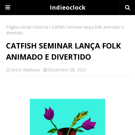
Indieoclock
Página inicial
Notícia
Catfish Seminar lança folk animado e
divertido
CATFISH SEMINAR LANÇA FOLK
ANIMADO E DIVERTIDO
Victor Matheus
Dezembro 08, 2021