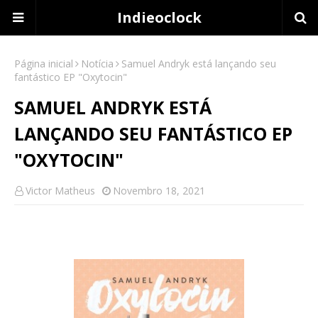
Indieoclock
Página inicial
Notícia
Samuel Andryk está lançando seu
fantástico EP "Oxytocin"
SAMUEL ANDRYK ESTÁ
LANÇANDO SEU FANTÁSTICO EP
"OXYTOCIN"
Victor Matheus
Novembro 18, 2021