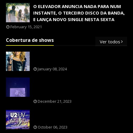
O ELEVADOR ANUNCIA NADA PARA NUM
INSTANTE, O TERCEIRO DISCO DA BANDA,
E LANÇA NOVO SINGLE NESTA SEXTA
February 15, 2021
Cobertura de shows
Ver todos
OS SHOWS INTERNACIONAIS MAIS
PEDIDOS NO BRASIL, SEGUNDO FLESCH!
January 08, 2024
NXZERO FAZ SHOW INESQUECÍVEL,
MARCANTE E FAZ O PÚBLICO REVIVER A
ADOLESCÊNCIA
December 21, 2023
A BANDA U2 CAIU NA PILHA DOS FÃS
NOSTÁLGICOS?
October 06, 2023