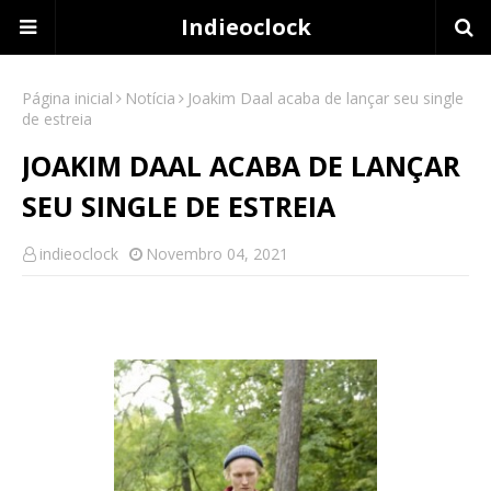
Indieoclock
Página inicial
Notícia
Joakim Daal acaba de lançar seu single
de estreia
JOAKIM DAAL ACABA DE LANÇAR
SEU SINGLE DE ESTREIA
indieoclock
Novembro 04, 2021