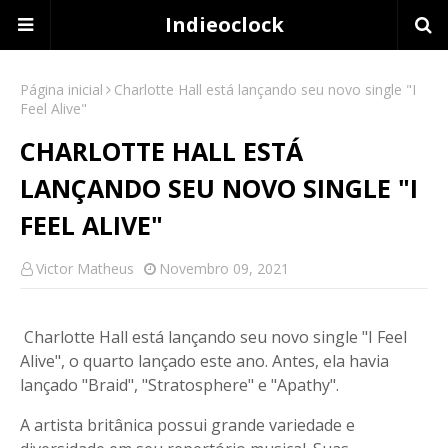
Indieoclock
Página inicial
Charlotte Hall está lançando seu novo single "I
Feel Alive"
CHARLOTTE HALL ESTÁ
LANÇANDO SEU NOVO SINGLE "I
FEEL ALIVE"
Victor Matheus
Novembro 09, 2021
Charlotte Hall está lançando seu novo single "I Feel
Alive", o quarto lançado este ano. Antes, ela havia
lançado "Braid", "Stratosphere" e "Apathy".
A artista britânica possui grande variedade e