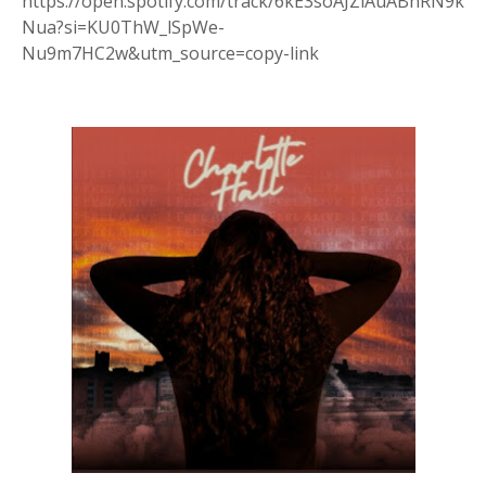
https://open.spotify.com/track/6kE3soAJZlAuABnRN9k
Nua?si=KU0ThW_lSpWe-
Nu9m7HC2w&utm_source=copy-link